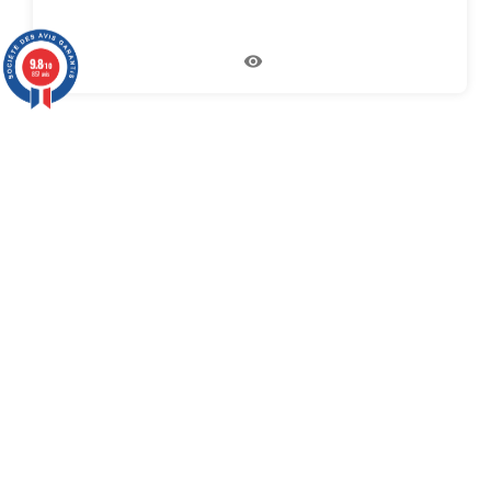
9.8
/10
857 avis
Ananda, Oasis de la connaissance est le maître lieu de la
bienveillance et de la spiritualité. Créé en Martinique en
1986.