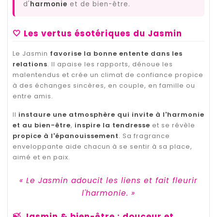
d'
harmonie
et de bien-être.
🤍 Les vertus ésotériques du Jasmin
Le Jasmin
favorise la bonne entente dans les
relations
. Il apaise les rapports, dénoue les
malentendus et crée un climat de confiance propice
à des échanges sincères, en couple, en famille ou
entre amis.
Il
instaure une atmosphère qui invite à l'harmonie
et au bien-être
,
inspire la tendresse
et se révèle
propice à l'épanouissement
. Sa fragrance
enveloppante aide chacun à se sentir à sa place,
aimé et en paix.
« Le Jasmin adoucit les liens et fait fleurir
l'harmonie. »
🍃 Jasmin & bien-être : douceur et